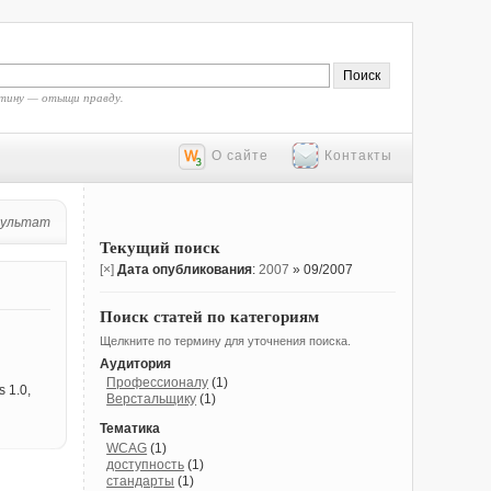
тину — отыщи правду.
О сайте
Контакты
зультат
Текущий поиск
[×]
Дата опубликования
:
2007
» 09/2007
Поиск статей по категориям
Щелкните по термину для уточнения поиска.
Аудитория
Профессионалу
(1)
 1.0,
Верстальщику
(1)
Тематика
WCAG
(1)
доступность
(1)
стандарты
(1)