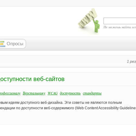
Не можешь найти ис
Опросы
1 ре
оступности веб-сайтов
офессионалу
Верстальщику
WCAG
доступность
стандарты
чевым идеям доступного веб-дизайна. Эти советы не являются полным
ндации по доступности веб-содержимого (Web Content Accessibility Guidelines