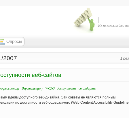
Не можешь найти ис
Опросы
1/2007
1 ре
оступности веб-сайтов
офессионалу
Верстальщику
WCAG
доступность
стандарты
чевым идеям доступного веб-дизайна. Эти советы не являются полным
ндации по доступности веб-содержимого (Web Content Accessibility Guidelines