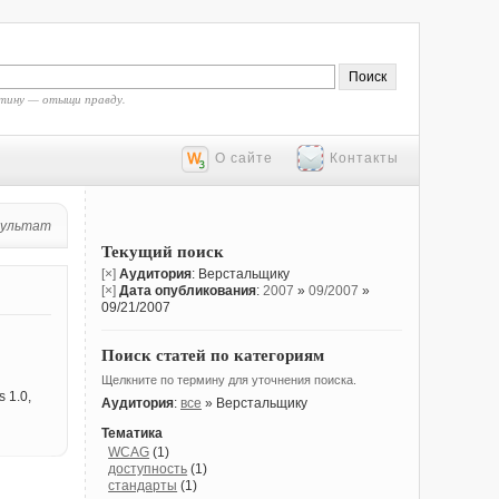
тину — отыщи правду.
О сайте
Контакты
зультат
Текущий поиск
[×]
Аудитория
: Верстальщику
[×]
Дата опубликования
:
2007
»
09/2007
»
09/21/2007
Поиск статей по категориям
Щелкните по термину для уточнения поиска.
 1.0,
Аудитория
:
все
» Верстальщику
Тематика
WCAG
(1)
доступность
(1)
стандарты
(1)