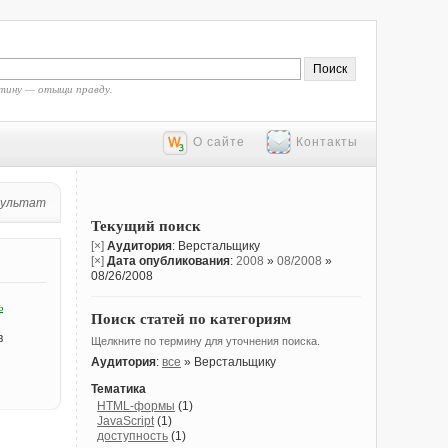
тину — отыщи правду.
О сайте
Контакты
зультат
Текущий поиск
[×]
Аудитория
: Верстальщику
[×]
Дата опубликования
:
2008
»
08/2008
»
08/26/2008
ь
Поиск статей по категориям
в
Щелкните по термину для уточнения поиска.
Аудитория
:
все
» Верстальщику
Тематика
HTML-формы
(1)
JavaScript
(1)
доступность
(1)