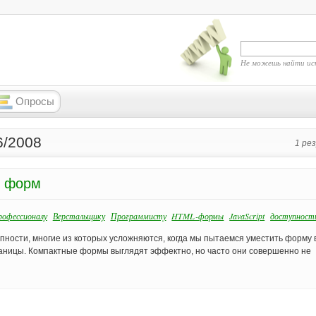
Не можешь найти ис
Опросы
6/2008
1 ре
х форм
офессионалу
Верстальщику
Программисту
HTML-формы
JavaScript
доступност
пности, многие из которых усложняются, когда мы пытаемся уместить форму 
раницы. Компактные формы выглядят эффектно, но часто они совершенно не