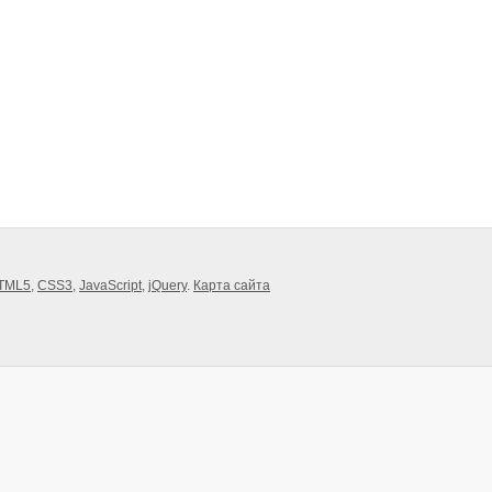
TML5
,
CSS3
,
JavaScript
,
jQuery
.
Карта сайта