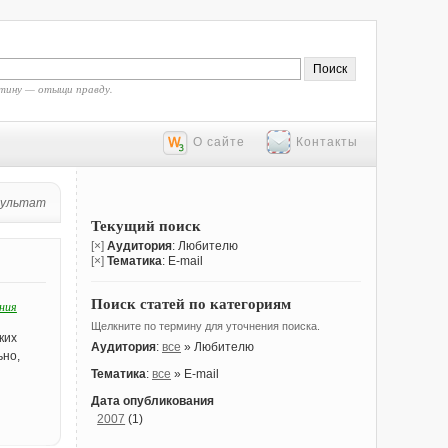
тину — отыщи правду.
О сайте
Контакты
зультат
Текущий поиск
[×]
Аудитория
: Любителю
[×]
Тематика
: E-mail
Поиск статей по категориям
ния
Щелкните по термину для уточнения поиска.
ких
Аудитория
:
все
» Любителю
ьно,
я
Тематика
:
все
» E-mail
Дата опубликования
2007
(1)