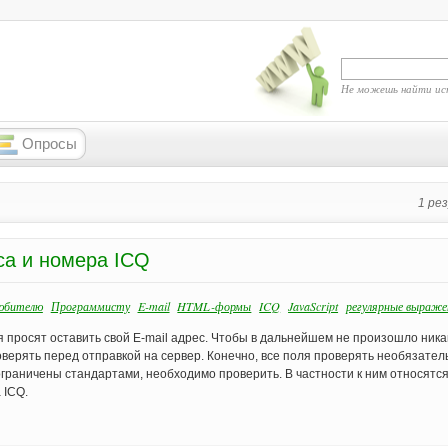
Не можешь найти ис
Опросы
1 ре
са и номера ICQ
юбителю
Программисту
E-mail
HTML-формы
ICQ
JavaScript
регулярные выраже
 просят оставить свой E-mail адрес. Чтобы в дальнейшем не произошло ника
ерять перед отправкой на сервер. Конечно, все поля проверять необязател
ограничены стандартами, необходимо проверить. В частности к ним относятс
 ICQ.