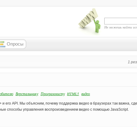
Не можешь найти ис
Опросы
1 ре
юбителю
Верстальщику
Программисту
HTML5
видео
>
и его API. Мы объясним, почему поддержка видео в браузерах так важна, сд
ые способы управления воспроизведением видео с помощью JavaScript.