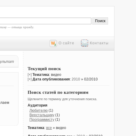
тину — отыщи правду.
О сайте
Контакты
зультат
Текущий поиск
[×]
Тематика
: видео
[×]
Дата опубликования
:
2010
» 02/2010
Поиск статей по категориям
Щелкните по термину для уточнения поиска.
елаем
Аудитория
Любителю
(1)
Верстальщику
(1)
Программисту
(1)
Тематика
:
все
» видео