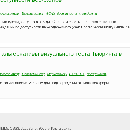
офессионалу
Верстальщику
WCAG
доступность
стандарты
чевым идеям доступного веб-дизайна. Эти советы не являются полным
ндации по доступности веб-содержимого (Web Content Accessibility Guidelines
альтернативы визуального теста Тьюринга в
офессионалу
Программисту
Маркетологу
CAPTCHA
доступность
 использованием CAPTCHA для подтверждения отсылки веб-форм,
TML5
,
CSS3
,
JavaScript
,
jQuery
.
Карта сайта