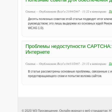
Пр
Статья — Опубликовано Bazel в 21/09/2007 - 11:22
в категориях:
Десять полезных советов этой статьи подводят итог клю
руководством; это лишь выдержки из основных идей Рекоме
WCAG 1.0).
Проблемы недоступности CAPTCHA: 
Интернете
Пр
Статья — Опубликовано Bazel в 04/11/2007 - 23:12
в категориях:
В статье рассмотрены основные проблемы, связанные с
предотвращающего спам и попытки взлома сайтов.
© 2020
W3 Просвещение
. Онлайн-журнал о веб-стандартах:
H