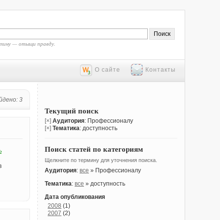
тину — отыщи правду.
О сайте
Контакты
йдено: 3
Текущий поиск
[×]
Аудитория
: Профессионалу
[×]
Тематика
: доступность
Поиск статей по категориям
ь
Щелкните по термину для уточнения поиска.
в
Аудитория
:
все
» Профессионалу
Тематика
:
все
» доступность
Дата опубликования
2008
(1)
2007
(2)