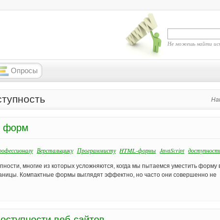
Не можешь найти ис
Опросы
ступность
На
х форм
офессионалу
Верстальщику
Программисту
HTML-формы
JavaScript
доступност
пности, многие из которых усложняются, когда мы пытаемся уместить форму 
раницы. Компактные формы выглядят эффектно, но часто они совершенно не
оступности веб-сайтов