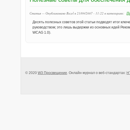
Пр
Статья — Опубликовано Bazel в 21/09/2007 - 11:22
в категориях:
Десять полезных советов этой статьи подводят итог клю
руководством; это лишь выдержки из основных идей Рекоме
WCAG 1.0).
© 2020
W3 Просвещение
. Онлайн-журнал о веб-стандартах:
H