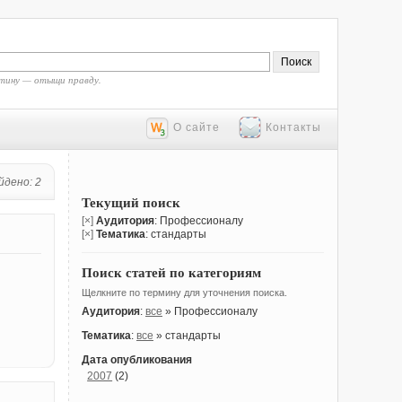
тину — отыщи правду.
О сайте
Контакты
йдено: 2
Текущий поиск
[×]
Аудитория
: Профессионалу
[×]
Тематика
: стандарты
Поиск статей по категориям
Щелкните по термину для уточнения поиска.
Аудитория
:
все
» Профессионалу
Тематика
:
все
» стандарты
Дата опубликования
2007
(2)