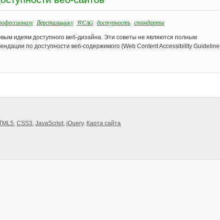
офессионалу
Верстальщику
WCAG
доступность
стандарты
чевым идеям доступного веб-дизайна. Эти советы не являются полным
ндации по доступности веб-содержимого (Web Content Accessibility Guidelines
TML5
,
CSS3
,
JavaScript
,
jQuery
.
Карта сайта