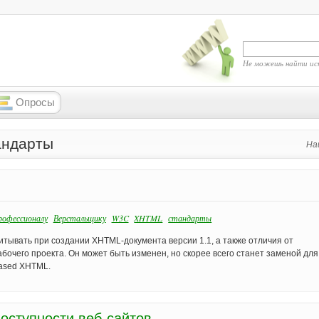
Не можешь найти ис
Опросы
андарты
На
офессионалу
Верстальщику
W3C
XHTML
стандарты
итывать при создании XHTML-документа версии 1.1, а также отличия от
очего проекта. Он может быть изменен, но скорее всего станет заменой для
ased XHTML.
оступности веб-сайтов