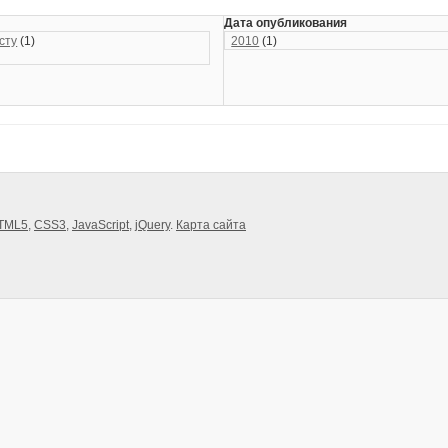
Дата опубликования
сту
(1)
2010
(1)
TML5
,
CSS3
,
JavaScript
,
jQuery
.
Карта сайта