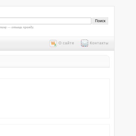
тину — отыщи правду.
О сайте
Контакты