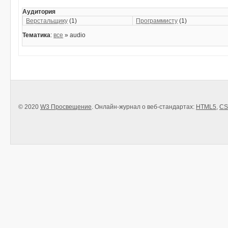
Аудитория
Верстальщику
(1)
Программисту
(1)
Тематика
:
все
» audio
© 2020
W3 Просвещение
. Онлайн-журнал о веб-стандартах:
HTML5
,
CS