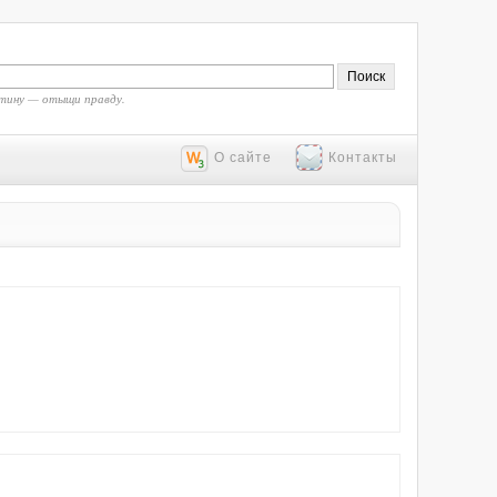
тину — отыщи правду.
О сайте
Контакты