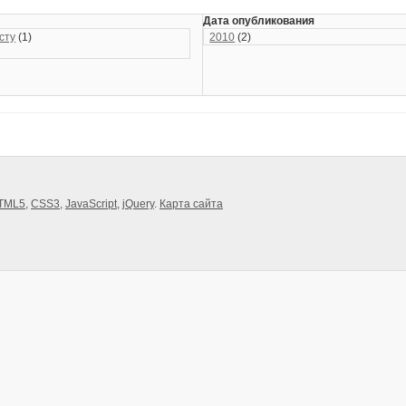
Дата опубликования
сту
(1)
2010
(2)
TML5
,
CSS3
,
JavaScript
,
jQuery
.
Карта сайта