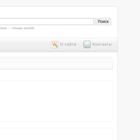
тину — отыщи правду.
О сайте
Контакты