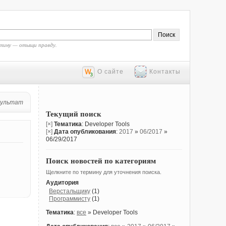
тину — отыщи правду.
О сайте
Контакты
зультат
Текущий поиск
[×]
Тематика
: Developer Tools
[×]
Дата опубликования
:
2017
»
06/2017
»
06/29/2017
Поиск новостей по категориям
Щелкните по термину для уточнения поиска.
Аудитория
Верстальщику
(1)
Программисту
(1)
Тематика
:
все
» Developer Tools