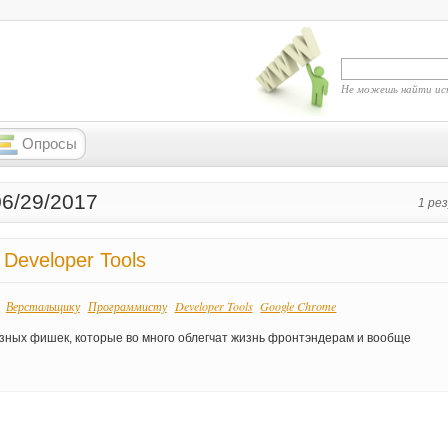
Не можешь найти ис
Опросы
06/29/2017
1 ре
Developer Tools
Верстальщику
Программисту
Developer Tools
Google Chrome
:
лезных фишек, которые во много облегчат жизнь фронтэндерам и вообще