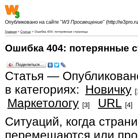
Опубликовано на сайте "
W3 Просвещение
" (http://w3pro.ru
Главная
>
Статьи
> Ошибка 404: потерянные страницы
Ошибка 404: потерянные 
Поделиться…
Статья — Опубликовано 
в категориях:
Новичку
[
Маркетологу
URL
[3]
[4]
Ситуаций, когда страни
перемещаются или про