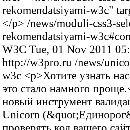
rekomendatsiyami-w3c" tar
</p>
/news/moduli-css3-sele
rekomendatsiyami-w3c#co
W3C
Tue, 01 Nov 2011 05
http://w3pro.ru
/news/unico
w3c
<p>Хотите узнать нас
это стало намного проще
новый инструмент валида
Unicorn (&quot;Единорог&
проверять код вашего сай