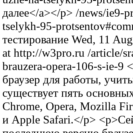
далее</a></p>
/news/ie9-p
tselykh-95-protsentov#com
тестирование
Wed, 11 Aug
at http://w3pro.ru
/article/
brauzera-opera-106-s-ie-9
<
браузер для работы, учит
существует пять основны
Chrome, Opera, Mozilla Fir
и Apple Safari.</p> <p>Се
последнюю версию браузе