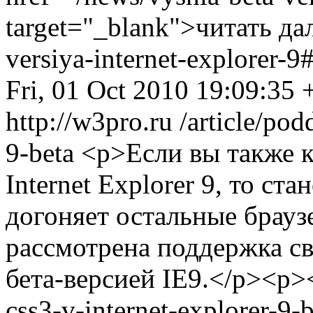
target="_blank">читать да
versiya-internet-explorer-
Fri, 01 Oct 2010 19:09:35
http://w3pro.ru
/article/pod
9-beta
<p>Если вы также ка
Internet Explorer 9, то ст
догоняет остальные брауз
рассмотрена поддержка с
бета-версией IE9.</p><p><a
css3-v-internet-explorer-9-