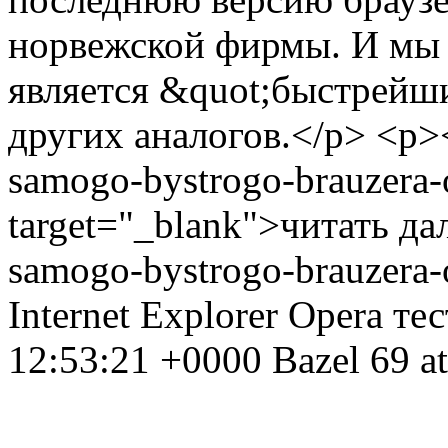
норвежской фирмы. И мы м
является &quot;быстрейш
других аналогов.</p> <p><a
samogo-bystrogo-brauzera-
target="_blank">читать да
samogo-bystrogo-brauzera-
Internet Explorer
Opera
те
12:53:21 +0000
Bazel
69 at