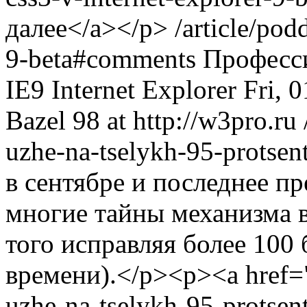
далее</a></p>
/article/pod
9-beta#comments
Професс
IE9
Internet Explorer
Fri, 
Bazel
98 at http://w3pro.ru
uzhe-na-tselykh-95-protse
в сентябре и последнее п
многие тайны механизма в
того исправляя более 100
времени).</p><p><a href="/
uzhe-na-tselykh-95-protsen