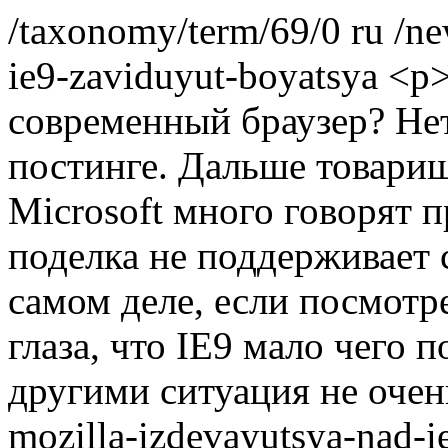
/taxonomy/term/69/0
ru
/ne
ie9-zaviduyut-boyatsya
<p>
современный браузер? Не
постинге. Дальше товарищи
Microsoft много говорят 
поделка не поддерживает 
самом деле, если посмотре
глаза, что IE9 мало чего 
другими ситуация не очен
mozilla-izdevayutsya-nad-i