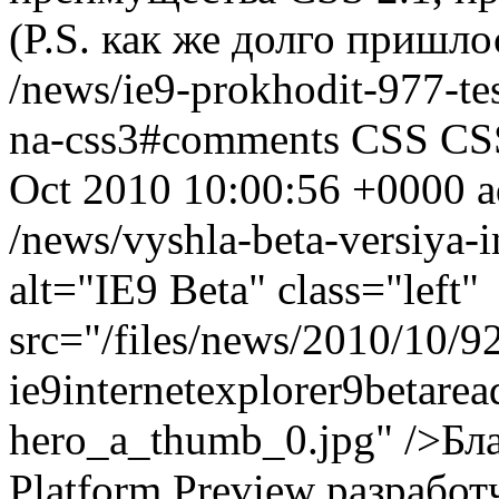
(P.S. как же долго пришло
/news/ie9-prokhodit-977-te
na-css3#comments
CSS
CS
Oct 2010 10:00:56 +0000
a
/news/vyshla-beta-versiya-i
alt="IE9 Beta" class="left"
src="/files/news/2010/10/9
ie9internetexplorer9betar
hero_a_thumb_0.jpg" />Бла
Platform Preview разрабо