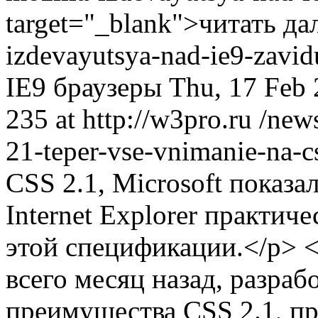
target="_blank">читать да
izdevayutsya-nad-ie9-zavi
IE9
браузеры
Thu, 17 Feb
235 at http://w3pro.ru
/news
21-teper-vse-vnimanie-na-
CSS 2.1, Microsoft показ
Internet Explorer практич
этой спецификации.</p> 
всего месяц назад, разраб
преимущества CSS 2.1, п