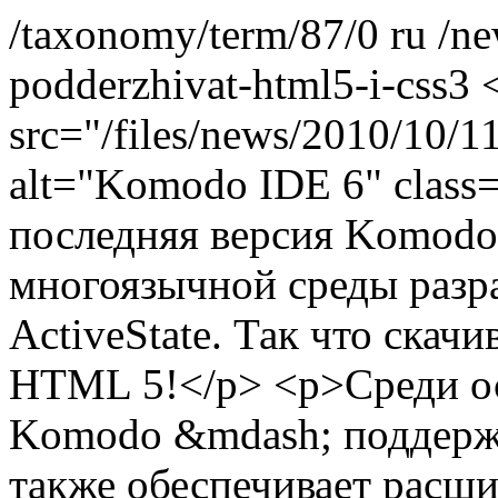
/taxonomy/term/87/0
ru
/n
podderzhivat-html5-i-css3
src="/files/news/2010/10/
alt="Komodo IDE 6" class=
последняя версия Komodo
многоязычной среды разр
ActiveState. Так что скач
HTML 5!</p> <p>Среди ос
Komodo &mdash; поддерж
также обеспечивает расш