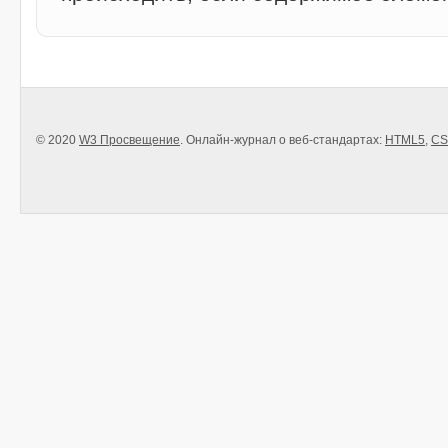
© 2020
W3 Просвещение
. Онлайн-журнал о веб-стандартах:
HTML5
,
CS