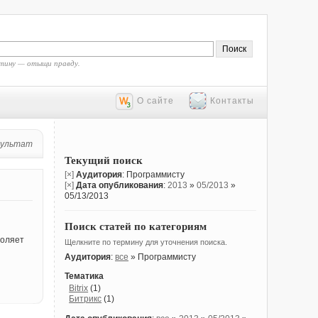
тину — отыщи правду.
О сайте
Контакты
зультат
Текущий поиск
[×]
Аудитория
: Программисту
[×]
Дата опубликования
:
2013
»
05/2013
»
05/13/2013
Поиск статей по категориям
воляет
Щелкните по термину для уточнения поиска.
Аудитория
:
все
» Программисту
Тематика
Bitrix
(1)
Битрикс
(1)