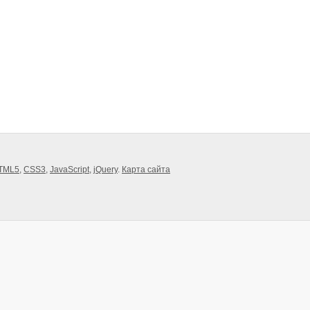
TML5
,
CSS3
,
JavaScript
,
jQuery
.
Карта сайта