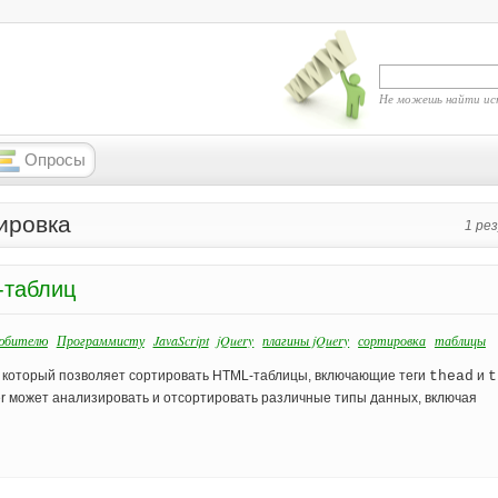
Не можешь найти ис
Опросы
ировка
1 ре
-таблиц
юбителю
Программисту
JavaScript
jQuery
плагины jQuery
сортировка
таблицы
ery, который позволяет сортировать HTML-таблицы, включающие теги
thead
и
t
ter может анализировать и отсортировать различные типы данных, включая