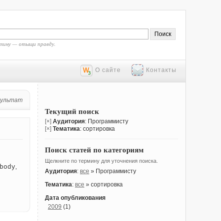
тину — отыщи правду.
О сайте
Контакты
зультат
Текущий поиск
[×]
Аудитория
: Программисту
[×]
Тематика
: сортировка
Поиск статей по категориям
Щелкните по термину для уточнения поиска.
body
,
Аудитория
:
все
» Программисту
Тематика
:
все
» сортировка
Дата опубликования
2009
(1)