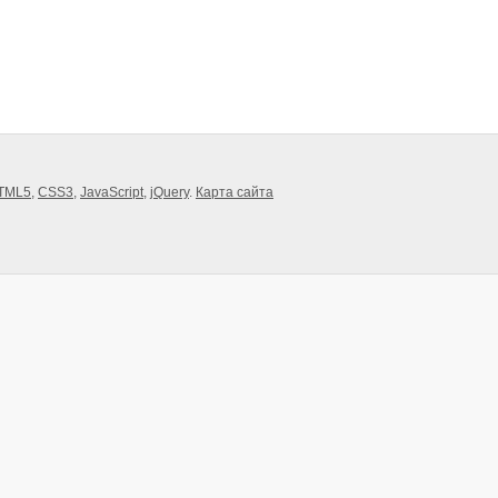
TML5
,
CSS3
,
JavaScript
,
jQuery
.
Карта сайта