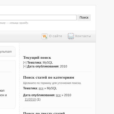
тину — отыщи правду.
О сайте
Контакты
зультат
Текущий поиск
[×]
Тематика
: MySQL
[×]
Дата опубликования
: 2010
Поиск статей по категориям
Щелкните по термину для уточнения поиска.
Тематика
:
все
» MySQL
кап
рон и
Дата опубликования
:
все
» 2010
11/2010
(1)
Поиск по тексту статей