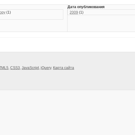
Дата опубликования
ору
(1)
2009
(1)
TML5
,
CSS3
,
JavaScript
,
jQuery
.
Карта сайта