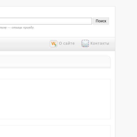
тину — отыщи правду.
О сайте
Контакты