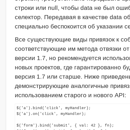
строки или null, чтобы data не был оши
селектор. Передавая в качестве data об
специально беспокоится об указании с
Все существующие виды привязок к со
соответствующие им метода отвязки от
версии 1.7, но рекомендуется использо
новых проектов, где гарантированно бу
версия 1.7 или старше. Ниже приведе
демонстрирующие аналогичные привязк
использованием старого и нового API:
$('a').bind('click', myHandler);

$('a').on('click', myHandler);

$('form').bind('submit', { val: 42 }, fn);
