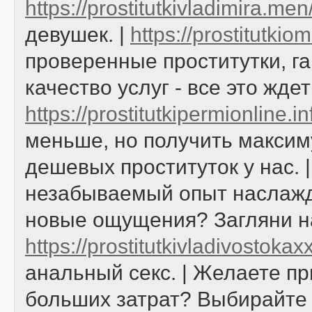
https://prostitutkivladimira.men
девушек. |
https://prostitutki
проверенные проститутки, г
качество услуг - все это жде
https://prostitutkipermionline.i
меньше, но получить макси
дешевых проституток у нас. 
незабываемый опыт наслажде
новые ощущения? Загляни н
https://prostitutkivladivostoka
анальный секс. | Желаете п
больших затрат? Выбирайт