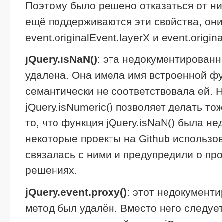
Поэтому было решено отказаться от них
ещё поддерживаются эти свойства, они
event.originalEvent.layerX и event.origina
jQuery.isNaN()
: эта недокументированн
удалена. Она имела имя встроенной фун
семантически не соответствовала ей. 
jQuery.isNumeric() позволяет делать т
то, что функция jQuery.isNaN() была н
некоторые проекты на Github использов
связалась с ними и предупредили о пр
решениях.
jQuery.event.proxy()
: этот недокумент
метод был удалён. Вместо него следуе