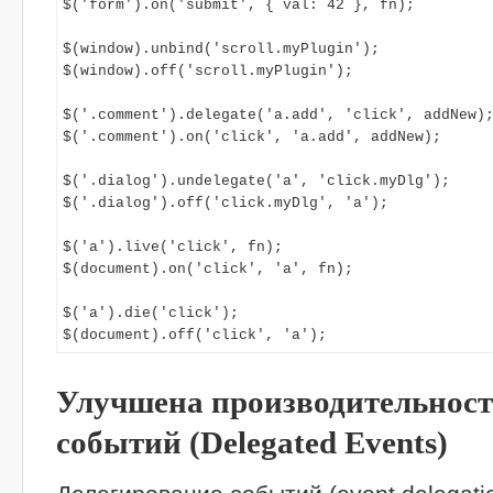
$('form').on('submit', { val: 42 }, fn);

$(window).unbind('scroll.myPlugin');

$(window).off('scroll.myPlugin');

$('.comment').delegate('a.add', 'click', addNew);
$('.comment').on('click', 'a.add', addNew);

$('.dialog').undelegate('a', 'click.myDlg');

$('.dialog').off('click.myDlg', 'a');

$('a').live('click', fn);

$(document).on('click', 'a', fn);

$('a').die('click');

$(document).off('click', 'a');
Улучшена производительност
событий (Delegated Events)