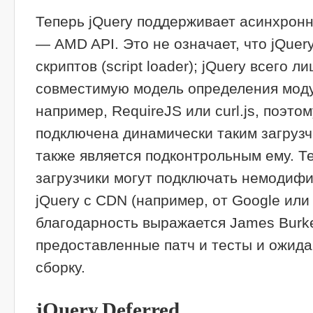
Теперь jQuery поддерживает асинхрон
— AMD API. Это не означает, что jQuer
скриптов (script loader); jQuery всего 
совместимую модель определения мод
например, RequireJS или curl.js, поэто
подключена динамически таким загрузч
также является подконтрольным ему. 
загрузчики могут подключать немодиф
jQuery с CDN (например, от Google или 
благодарность выражается James Burke
предоставленные патч и тесты и ожида
сборку.
jQuery.Deferred