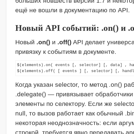
больших новшеств версии 1.7 и некото
ещё не вошли в документацию по API.
Новый API событий: .on() и .o
Новый
.on()
и
.off()
API делает универс
привязку к событиям в документе.
$(elements).on( events [, selector] [, data] , ha
$(elements).off( [ events ] [, selector] [, hand
Когда указан selector, то метод .on() ра
.delegate() — привязывает обработчики
элементы по селектору. Если же selecto
null, то вызов работает как обычный .bi
некоторая неоднозначность: если аргум
строкой, требуется явно передавать арг