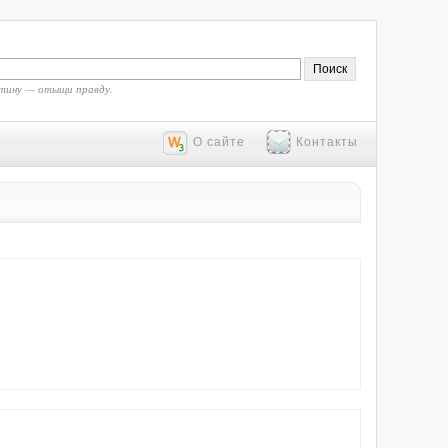
тину — отыщи правду.
О сайте
Контакты