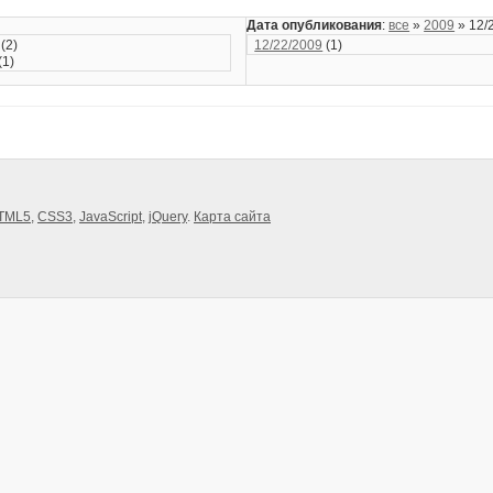
Дата опубликования
:
все
»
2009
» 12/
(2)
12/22/2009
(1)
(1)
TML5
,
CSS3
,
JavaScript
,
jQuery
.
Карта сайта