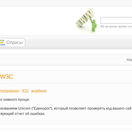
Не можешь найти ис
Опросы
На
 W3C
ерстальщику
W3C
валидация
ло намного проще.
званием Unicorn ("Единорог"), который позволяет проверять код вашего сай
твующий отчет об ошибках.