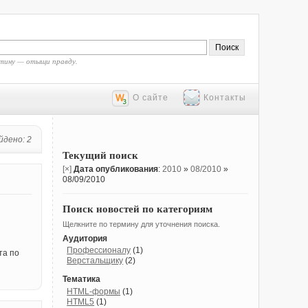
тину — отыщи правду.
О сайте
Контакты
йдено: 2
Текущий поиск
[×]
Дата опубликования
:
2010
»
08/2010
»
08/09/2010
Поиск новостей по категориям
Щелкните по термину для уточнения поиска.
Аудитория
Профессионалу
(1)
та по
Верстальщику
(2)
Тематика
HTML-формы
(1)
HTML5
(1)