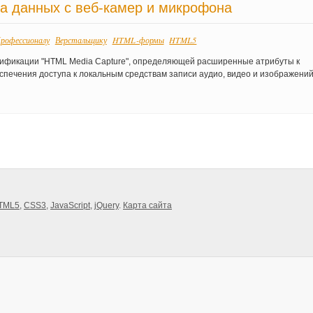
а данных с веб-камер и микрофона
рофессионалу
Верстальщику
HTML-формы
HTML5
цификации "HTML Media Capture", определяющей расширенные атрибуты к
печения доступа к локальным средствам записи аудио, видео и изображени
TML5
,
CSS3
,
JavaScript
,
jQuery
.
Карта сайта