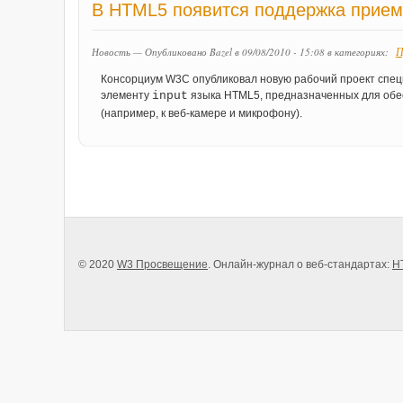
В HTML5 появится поддержка прием
П
Новость — Опубликовано Bazel в 09/08/2010 - 15:08
в категориях:
Консорциум W3C опубликовал новую рабочий проект спе
элементу
input
языка HTML5, предназначенных для обес
(например, к веб-камере и микрофону).
© 2020
W3 Просвещение
. Онлайн-журнал о веб-стандартах:
H