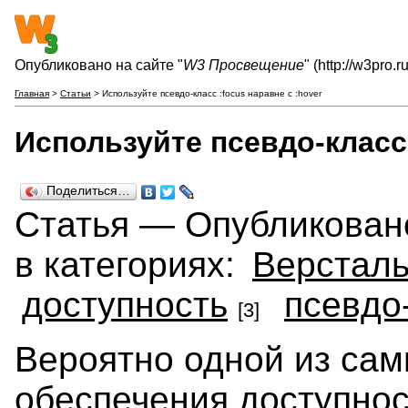
Опубликовано на сайте "
W3 Просвещение
" (http://w3pro.ru
Главная
>
Статьи
> Используйте псевдо-класс :focus наравне с :hover
Используйте псевдо-класс 
Поделиться…
Статья — Опубликовано 
в категориях:
Верстал
доступность
псевдо
[3]
Вероятно одной из сам
обеспечения доступнос