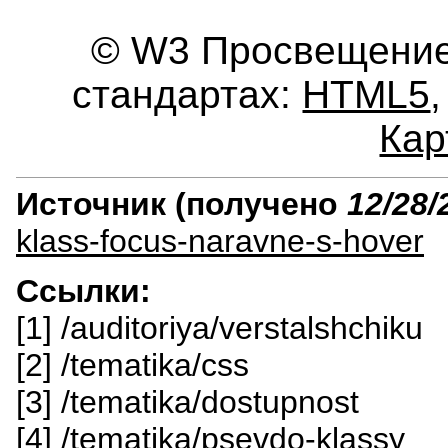
© W3 Просвещение.
стандартах:
HTML5
Кар
Источник (получено
12/28/
klass-focus-naravne-s-hover
Ссылки:
[1] /auditoriya/verstalshchiku
[2] /tematika/css
[3] /tematika/dostupnost
[4] /tematika/psevdo-klassy