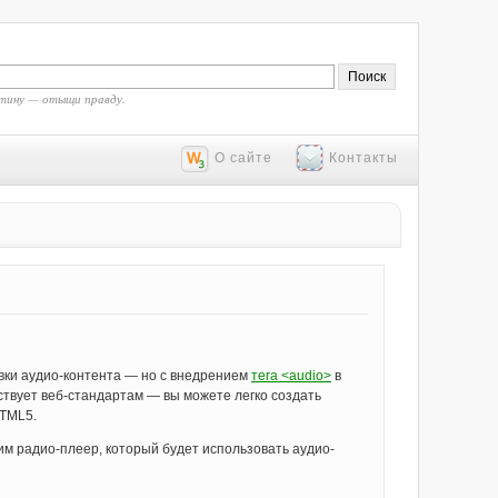
тину — отыщи правду.
О сайте
Контакты
вки аудио-контента — но с внедрением
тега <audio>
в
твует веб-стандартам — вы можете легко создать
HTML5.
дим радио-плеер, который будет использовать аудио-