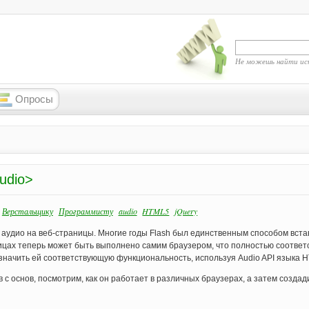
Не можешь найти ис
Опросы
udio>
Верстальщику
Программисту
audio
HTML5
jQuery
аудио на веб-страницы. Многие годы Flash был единственным способом вста
ицах теперь может быть выполнено самим браузером, что полностью соответс
значить ей соответствующую функциональность, используя Audio API языка 
ав с основ, посмотрим, как он работает в различных браузерах, а затем созда