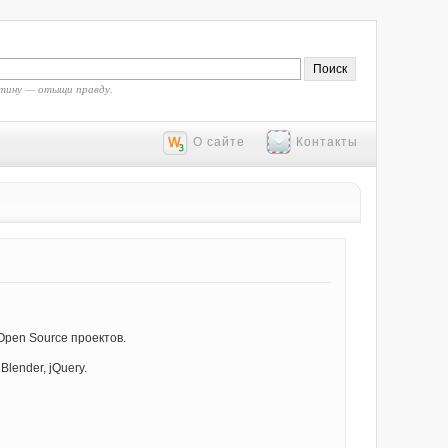
тину — отыщи правду.
О сайте
Контакты
Open Source проектов.
lender, jQuery.