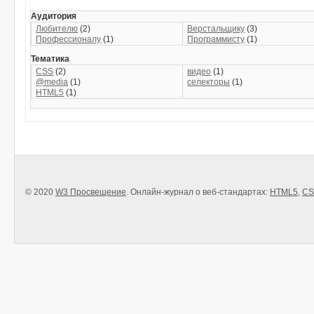
Аудитория
Любителю
(2)
Верстальщику
(3)
Профессионалу
(1)
Программисту
(1)
Тематика
CSS
(2)
видео
(1)
@media
(1)
селекторы
(1)
HTML5
(1)
© 2020
W3 Просвещение
. Онлайн-журнал о веб-стандартах:
HTML5
,
CS