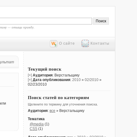
тину — отыщи правду.
О сайте
Контакты
зультат
Текущий поиск
[×]
Аудитория
: Верстальщику
[×]
Дата опубликования
:
2010
»
02/2010
»
02/23/2010
Поиск статей по категориям
 или
Щелкните по термину для уточнения поиска.
Аудитория
:
все
» Верстальщику
Тематика
@media
(1)
CSS
(1)