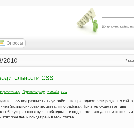
Не можешь найти ис
Опросы
3/2010
1 ре
водительности CSS
офессионалу
Верстальщику
@media
CSS
здания CSS под разные типы устройств, по принадлежности разделам сайта
лей (позиционирование, цвета, типографика). При этом существует два
в от браузера к серверу и необходимости поддержки в актуальном состоянии
этих проблем и пойдет речь в этой статье.