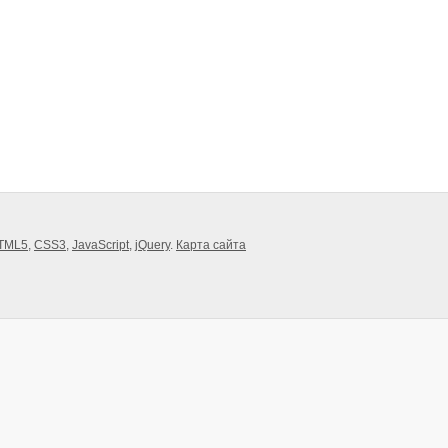
TML5
,
CSS3
,
JavaScript
,
jQuery
.
Карта сайта