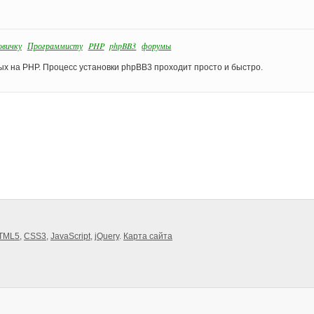
овичку
Программисту
PHP
phpBB3
форумы
х на PHP. Процесс установки phpBB3 проходит просто и быстро.
TML5
,
CSS3
,
JavaScript
,
jQuery
.
Карта сайта