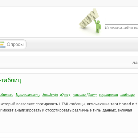
Не можешь найти ис
Опросы
На
-таблиц
юбителю
Программисту
JavaScript
jQuery
плагины jQuery
сортировка
таблицы
ery, который позволяет сортировать HTML-таблицы, включающие теги
thead
и
t
ter может анализировать и отсортировать различные типы данных, включая