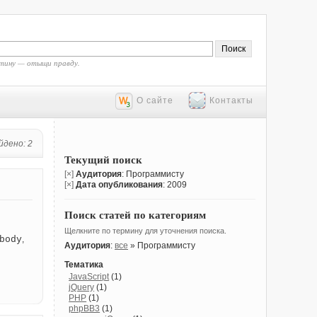
тину — отыщи правду.
О сайте
Контакты
йдено: 2
Текущий поиск
[×]
Аудитория
: Программисту
[×]
Дата опубликования
: 2009
Поиск статей по категориям
Щелкните по термину для уточнения поиска.
body
,
Аудитория
:
все
» Программисту
Тематика
JavaScript
(1)
jQuery
(1)
PHP
(1)
phpBB3
(1)