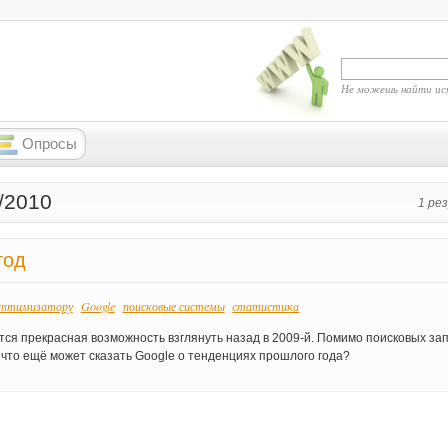
Не можешь найти ис
Опросы
/2010
1 ре
год
птимизатору
Google
поисковые системы
статистика
тся прекрасная возможность взглянуть назад в 2009-й. Помимо поисковых за
, что ещё может сказать Google о тенденциях прошлого года?