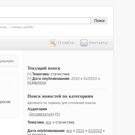
тину — отыщи правду.
О сайте
Контакты
зультат
Текущий поиск
[×]
Тематика
: статистика
[×]
Дата опубликования
:
2010
»
01/2010
»
01/09/2010
Поиск новостей по категориям
просов
Щелкните по термину для уточнения поиска.
Аудитория
Оптимизатору
(1)
Тематика
:
все
» статистика
Дата опубликования
:
все
»
2010
»
01/2010
»