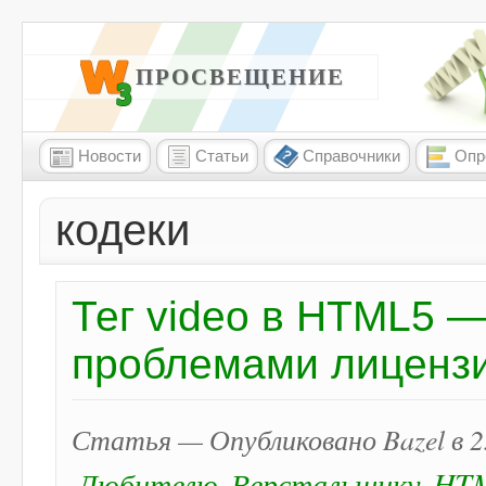
W3 ПРОСВЕЩЕНИЕ
Новости
Статьи
Справочники
Опр
кодеки
Тег video в HTML5 
проблемами лиценз
Статья — Опубликовано Bazel в 25
Любителю
Верстальщику
HT