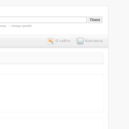
тину — отыщи правду.
О сайте
Контакты