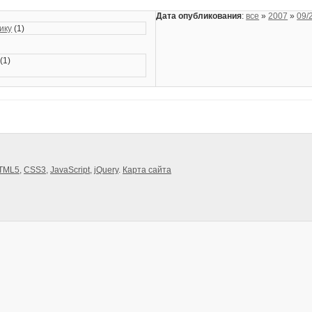
Дата опубликования
:
все
»
2007
»
09/
ику
(1)
(1)
TML5
,
CSS3
,
JavaScript
,
jQuery
.
Карта сайта