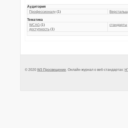
Аудитория
Профессионалу
(1)
Верстальщ
Тематика
WCAG
(1)
стандарты
доступность
(1)
© 2020
W3 Просвещение
. Онлайн-журнал о веб-стандартах:
H