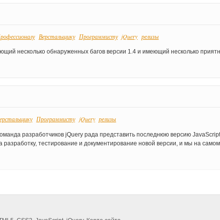
рофессионалу
Верстальщику
Программисту
jQuery
релизы
няющий несколько обнаруженных багов версии 1.4 и имеющий несколько прият
ерстальщику
Программисту
jQuery
релизы
команда разработчиков jQuery рада представить последнюю версию JavaScript
на разработку, тестирование и документирование новой версии, и мы на само