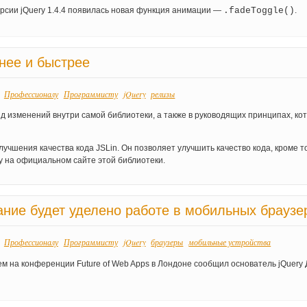
рсии jQuery 1.4.4 появилась новая функция анимации —
.fadeToggle()
.
бнее и быстрее
Профессионалу
Программисту
jQuery
релизы
:
д изменений внутри самой библиотеки, а также в руководящих принципах, ко
учшения качества кода JSLin. Он позволяет улучшить качество кода, кроме т
y на официальном сайте этой библиотеки.
ание будет уделено работе в мобильных браузе
Профессионалу
Программисту
jQuery
браузеры
мобильные устройства
:
чем на конференции Future of Web Apps в Лондоне сообщил основатель jQuery