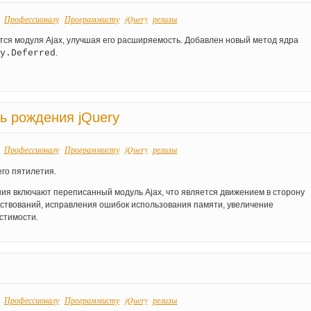
Профессионалу
Программисту
jQuery
релизы
:
ется модуля Ajax, улучшая его расширяемость. Добавлен новый метод ядра
y.Deferred
.
нь рождения jQuery
Профессионалу
Программисту
jQuery
релизы
:
его пятилетия.
ия включают переписанный модуль Ajax, что является движением в сторону
шествований, исправления ошибок использования памяти, увеличение
стимости.
Профессионалу
Программисту
jQuery
релизы
: