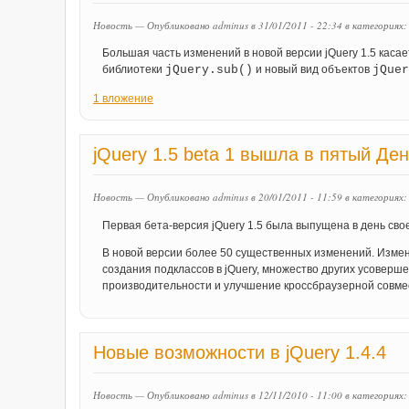
Новость — Опубликовано adminus в 31/01/2011 - 22:34
в категориях
Большая часть изменений в новой версии jQuery 1.5 каса
библиотеки
jQuery.sub()
и новый вид объектов
jQuer
1 вложение
jQuery 1.5 beta 1 вышла в пятый Де
Новость — Опубликовано adminus в 20/01/2011 - 11:59
в категориях
Первая бета-версия jQuery 1.5 была выпущена в день сво
В новой версии более 50 существенных изменений. Измен
создания подклассов в jQuery, множество других усовер
производительности и улучшение кроссбраузерной совме
Новые возможности в jQuery 1.4.4
Новость — Опубликовано adminus в 12/11/2010 - 11:00
в категориях