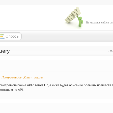
Не можешь найти ис
Опросы
uery
На
Программисту
jQuery
релизы
:
мотрев описание API с тегом 1.7, а ниже будет описание больших новшеств 
ментацию по API.