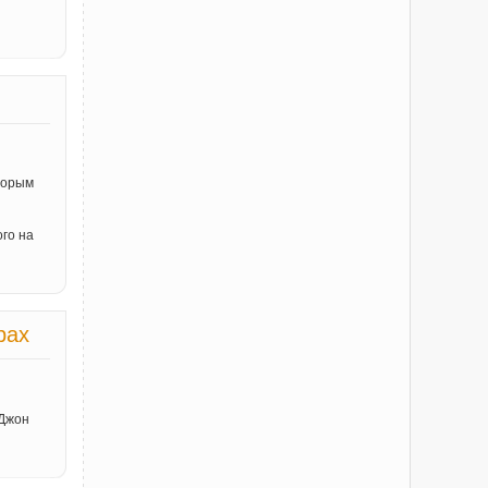
торым
ого на
рах
 Джон