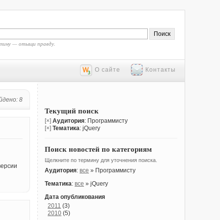
тину — отыщи правду.
О сайте
Контакты
йдено: 8
Текущий поиск
[×]
Аудитория
: Программисту
[×]
Тематика
: jQuery
Поиск новостей по категориям
Щелкните по термину для уточнения поиска.
версии
Аудитория
:
все
» Программисту
Тематика
:
все
» jQuery
Дата опубликования
2011
(3)
2010
(5)