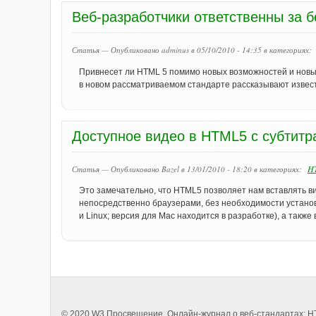
Веб-разработчики ответственны за 
Статья — Опубликовано adminus в 05/10/2010 - 14:35
в категориях:
Привнесет ли HTML 5 помимо новых возможностей и новы
в новом рассматриваемом стандарте рассказывают извест
Доступное видео в HTML5 с субтитра
H
Статья — Опубликовано Bazel в 13/01/2010 - 18:20
в категориях:
Это замечательно, что HTML5 позволяет нам вставлять ви
непосредственно браузерами, без необходимости установк
и Linux; версия для Mac находится в разработке), а также в
© 2020
W3 Просвещение
. Онлайн-журнал о веб-стандартах:
H