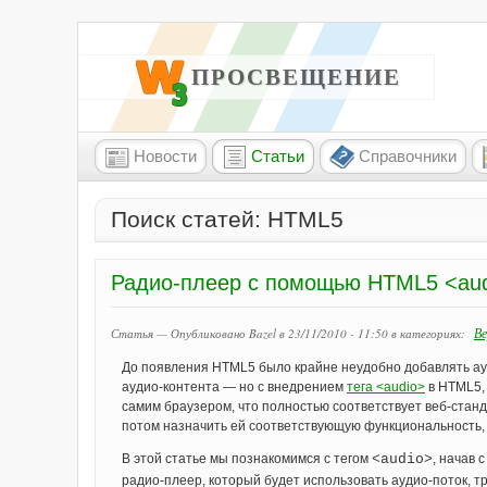
W3 ПРОСВЕЩЕНИЕ
Новости
Статьи
Справочники
Поиск статей: HTML5
Радио-плеер с помощью HTML5 <au
В
Статья — Опубликовано Bazel в 23/11/2010 - 11:50
в категориях:
До появления HTML5 было крайне неудобно добавлять ауд
аудио-контента — но с внедрением
тега <audio>
в HTML5,
самим браузером, что полностью соответствует веб-стан
потом назначить ей соответствующую функциональность, 
В этой статье мы познакомимся с тегом
<audio>
, начав 
радио-плеер, который будет использовать аудио-поток, 