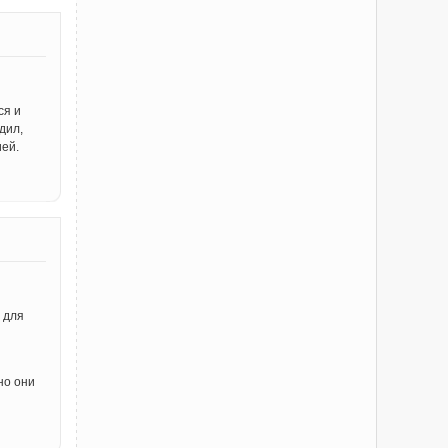
ся и
дил,
ей.
 для
но они