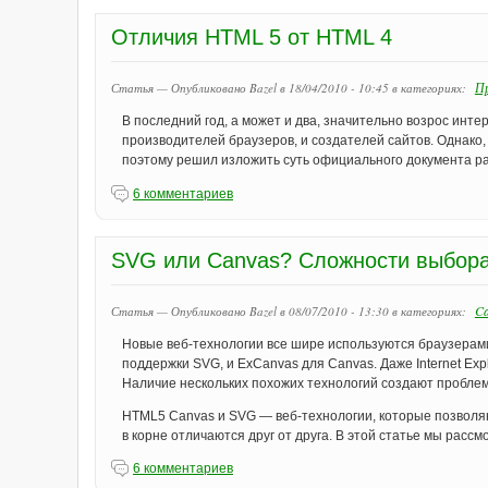
Отличия HTML 5 от HTML 4
Пр
Статья — Опубликовано Bazel в 18/04/2010 - 10:45
в категориях:
В последний год, а может и два, значительно возрос инт
производителей браузеров, и создателей сайтов. Однако,
поэтому решил изложить суть официального документа р
6 комментариев
SVG или Canvas? Сложности выбор
Ca
Статья — Опубликовано Bazel в 08/07/2010 - 13:30
в категориях:
Новые веб-технологии все шире используются браузерами
поддержки SVG, и ExCanvas для Canvas. Даже Internet Ex
Наличие нескольких похожих технологий создают пробл
HTML5 Canvas и SVG — веб-технологии, которые позволя
в корне отличаются друг от друга. В этой статье мы рас
6 комментариев