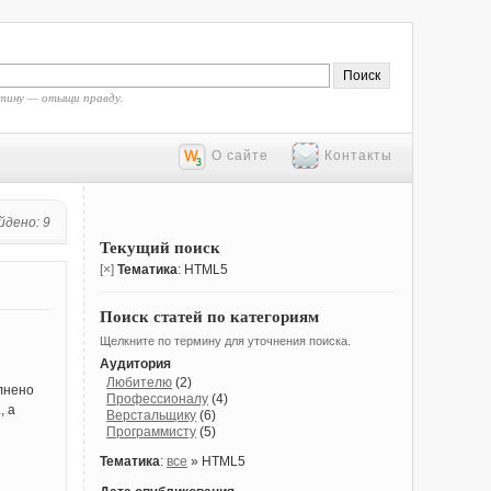
тину — отыщи правду.
О сайте
Контакты
йдено: 9
Текущий поиск
[×]
Тематика
: HTML5
Поиск статей по категориям
Щелкните по термину для уточнения поиска.
Аудитория
и
Любителю
(2)
лнено
Профессионалу
(4)
, а
Верстальщику
(6)
Программисту
(5)
Тематика
:
все
» HTML5