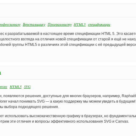
офессионалу
Верстальщику
Программисту
HTML5
спецификации
ерес к разрабатываемой в настоящее время спецификации HTML 5. Это касает
 целостного взгляда на отличия новой спецификации от старой я ещё не нахо
абочей группы HTML5 о различиях этой спецификации с её предыдущей верси
а
nvas
HTML5
SVG
, появляются решения, доступные для многих браузеров, например, Raphaёl
plorer начал понимать SVG — а какую поддержку мы можем увидеть в будущем!
емы выбора подходящего решения.
ют использовать высококачественную графику в браузерах, но фундаменталь
смотрим эти отличия и вопросы эффективного использования SVG и Canvas.