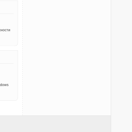
сности
ndows