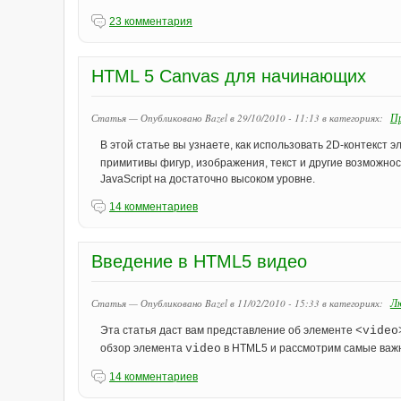
23 комментария
HTML 5 Canvas для начинающих
Пр
Статья — Опубликовано Bazel в 29/10/2010 - 11:13
в категориях:
В этой статье вы узнаете, как использовать 2D-контекст 
примитивы фигур, изображения, текст и другие возможно
JavaScript на достаточно высоком уровне.
14 комментариев
Введение в HTML5 видео
Л
Статья — Опубликовано Bazel в 11/02/2010 - 15:33
в категориях:
Эта статья даст вам представление об элементе
<video
обзор элемента
video
в HTML5 и рассмотрим самые важн
14 комментариев