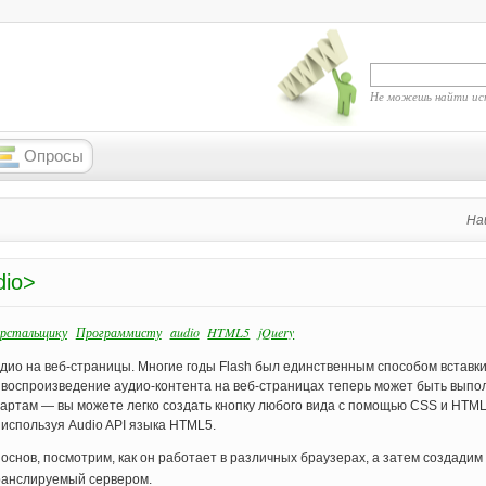
Не можешь найти ис
Опросы
На
dio>
ерстальщику
Программисту
audio
HTML5
jQuery
ио на веб-страницы. Многие годы Flash был единственным способом вставк
 воспроизведение аудио-контента на веб-страницах теперь может быть выпо
дартам — вы можете легко создать кнопку любого вида с помощью CSS и HTML
используя Audio API языка HTML5.
с основ, посмотрим, как он работает в различных браузерах, а затем создадим
транслируемый сервером.