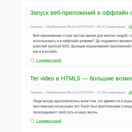
Запуск веб-приложений в оффлайн
Пр
Статья — Опубликовано Bazel в 07/07/2010 - 08:07
в категориях:
Веб-приложения стали частью жизни для многих людей, та
использовать и в оффлайн-режиме? До недавнего времени
рабочей группой W3C функции кэширования приложений в
как и в онлайн.
1 комментарий
Тег video в HTML5 — большие возм
Л
Статья — Опубликовано Bazel в 25/01/2010 - 23:26
в категориях:
Люди всегда вдохновлялись всем тем, что движется и изд
протяжении нескольких лет Flash был фактическим станд
прокладывает свой путь в нашу жизнь.
1 комментарий