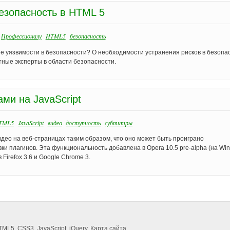
безопасность в HTML 5
Профессионалу
HTML5
безопасность
е уязвимости в безопасности? О необходимости устранения рисков в безопа
ные эксперты в области безопасности.
ми на JavaScript
TML5
JavaScript
видео
доступность
субтитры
део на веб-страницах таким образом, что оно может быть проиграно
и плагинов. Эта функциональность добавлена в Opera 10.5 pre-alpha (на Wi
 Firefox 3.6 и Google Chrome 3.
TML5
,
CSS3
,
JavaScript
,
jQuery
.
Карта сайта