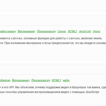
офессионалу
Верстальщику
Программисту
Canvas
HTML5
JavaScript
Opera
элемента
canvas
, основные функции для работы с
canvas
, включая линии,
сти. При изложении материала статьи предполагается, что вы владете основ
юбителю
Верстальщику
Программисту
HTML5
видео
>
и его API. Мы объясним, почему поддержка видео в браузерах так важна, сд
ые способы управления воспроизведением видео с помощью JavaScript.