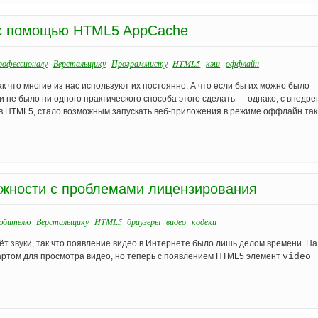
 с помощью HTML5 AppCache
офессионалу
Верстальщику
Программисту
HTML5
кэш
оффлайн
к что многие из нас используют их постоянно. А что если бы их можно было
 не было ни одного практического способа этого сделать — однако, с внедр
 HTML5, стало возможным запускать веб-приложения в режиме оффлайн так
ожности с проблемами лицензирования
юбителю
Верстальщику
HTML5
браузеры
видео
кодеки
аёт звуки, так что появление видео в Интернете было лишь делом времени. На
артом для просмотра видео, но теперь с появлением HTML5 элемент
video